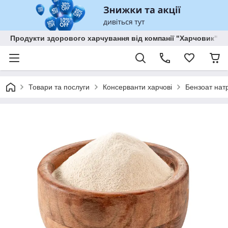
Продукти здорового харчування від компанії "Харчовик"
Товари та послуги
Консерванти харчові
Бензоат натр