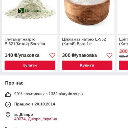
Глутамат натрію
Цикламат натрію Е-952
Ерит
Е-621(Китай).Вага:1кг.
(Китай).Вага:1кг.
(Кит
300
140
300
₴/упаковка
₴/упаковка
325 ₴
Купити
Купити
Про нас
99% позитивних з 1332 відгуків за рік
Працює з 20.10.2014
м. Дніпро
49074, Дніпро, Україна