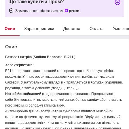
Що таке купити з Пром?
Замовлення під захистом
Опис
Характеристики
Доставка
Оплата
Умови п
Опис
Бензоат натрію
(
Sodium Benzoate
,
Е-211
)
Характеристика:
E211 — це часто застосований консервант, що забезпечує свіжість
продуктів. Угнітає розвиток дріжджових клітин, грибів, деяких видів
бактерій. У натуральному вигляді він трапляється в яблуках, журавлині,
родзинці, а також у спеціях (гвоздиці, кориці).
Натрій бензойкислий
є водорозчинною речовиною. Представляє з
себе білі кристали, які мають легкий запах бензальдегіду або не мають
його зовсім, із солодкуватим смаком.
Антимікробна дія бензоату натрію зумовлена впливом бензойної
кислоти на ферментну систему мікроорганізмів. Відбувається сильний
вплив на дріжджові клітини та цвіль, у клітинах знижується діяльність
ензимів, що виконують реакції окиснення, відновлення й розщеплення.