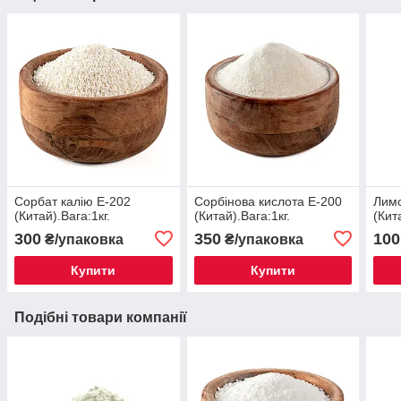
Сорбат калію Е-202
Сорбінова кислота Е-200
Лимо
(Китай).Вага:1кг.
(Китай).Вага:1кг.
(Кит
300
350
100
₴/упаковка
₴/упаковка
Купити
Купити
Подібні товари компанії