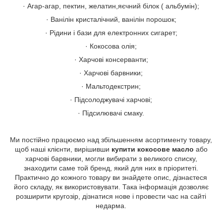
· Агар-агар, пектин, желатин,яєчний білок ( альбумін);
· Ванілін кристалічний, ванілін порошок;
· Рідини і бази для електронних сигарет;
· Кокосова олія;
· Харчові консерванти;
· Харчові барвники;
· Мальтодекстрин;
· Підсолоджувачі харчові;
· Підсилювачі смаку.
Ми постійно працюємо над збільшенням асортименту товару,
щоб наші клієнти, вирішивши
купити кокосове масло
або
харчові барвники, могли вибирати з великого списку,
знаходити саме той бренд, який для них в пріоритеті.
Практично до кожного товару ви знайдете опис, дізнаєтеся
його складу, як використовувати. Така інформація дозволяє
розширити кругозір, дізнатися нове і провести час на сайті
недарма.