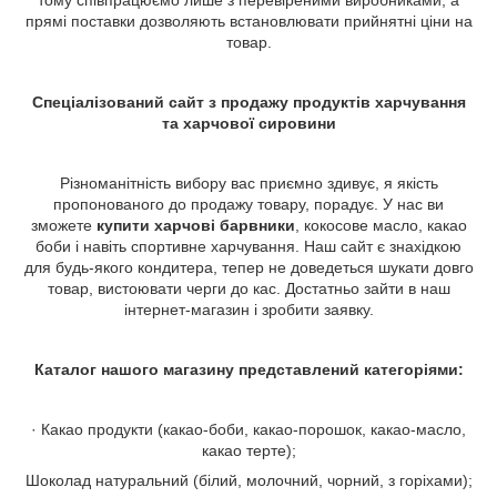
тому співпрацюємо лише з перевіреними виробниками, а
прямі поставки дозволяють встановлювати прийнятні ціни на
товар.
Спеціалізований сайт з продажу продуктів харчування
та харчової сировини
Різноманітність вибору вас приємно здивує, я якість
пропонованого до продажу товару, порадує. У нас ви
зможете
купити харчові барвники
, кокосове масло, какао
боби і навіть спортивне харчування. Наш сайт є знахідкою
для будь-якого кондитера, тепер не доведеться шукати довго
товар, вистоювати черги до кас. Достатньо зайти в наш
інтернет-магазин і зробити заявку.
Каталог нашого магазину представлений категоріями:
· Какао продукти (какао-боби, какао-порошок, какао-масло,
какао терте);
Шоколад натуральний (білий, молочний, чорний, з горіхами);