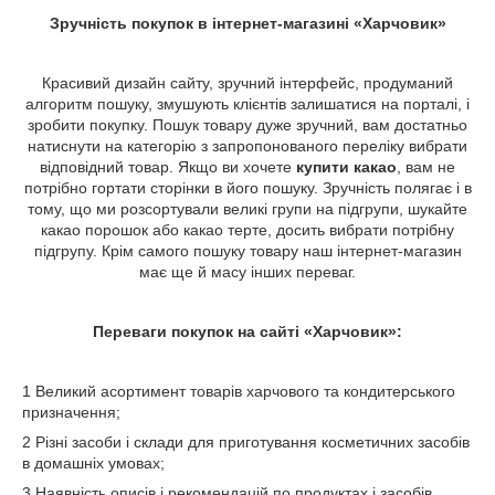
Зручність покупок в інтернет-магазині «Харчовик»
Красивий дизайн сайту, зручний інтерфейс, продуманий
алгоритм пошуку, змушують клієнтів залишатися на порталі, і
зробити покупку. Пошук товару дуже зручний, вам достатньо
натиснути на категорію з запропонованого переліку вибрати
відповідний товар. Якщо ви хочете
купити какао
, вам не
потрібно гортати сторінки в його пошуку. Зручність полягає і в
тому, що ми розсортували великі групи на підгрупи, шукайте
какао порошок або какао терте, досить вибрати потрібну
підгрупу. Крім самого пошуку товару наш інтернет-магазин
має ще й масу інших переваг.
Переваги покупок на сайті «Харчовик»:
1 Великий асортимент товарів харчового та кондитерського
призначення;
2 Різні засоби і склади для приготування косметичних засобів
в домашніх умовах;
3 Наявність описів і рекомендацій по продуктах і засобів,