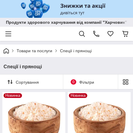
Продукти здорового харчування від компанії "Харчовик"
Товари та послуги
Спеції і прянощі
Спеції і прянощі
Сортування
0
Фільтри
Новинка
Новинка