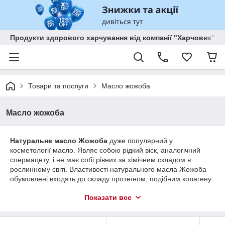
Продукти здорового харчування від компанії "Харчовик"
Товари та послуги
Масло жожоба
Масло жожоба
Натуральне масло Жожоба
дуже популярний у
косметології масло. Являє собою рідкий віск, аналогічний
спермацету, і не має собі рівних за хімічним складом в
рослинному світі. Властивості натурального масла Жожоба
обумовлені входять до складу протеїном, подібним колагену.
Масло дуже стійко до згіркнення (окислення) і широко
Показати все
використовується у виробництві косметичних засобів. Воно
сприятливо діє на шкіру при запаленні, прищах, екземі,
псоріазі, нейродерміті. Корисна як для сухої, так і для жирної