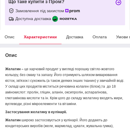
Що таке купити з Пром?
Замовлення під захистом
Доступна доставка
Опис
Характеристики
Доставка
Оплата
Умови 
Опис
Желатин –
це харчовий продукт у вигляді порошку світло-жовтого
кольору, без смаку та запаху. Його отримують шляхом виварювання
кісток, зв'язок і сухожиль (а також деяких інших тканин) у звичайній воді.
У складі цих продуктів міститься речовина колаген (білок),та до 18
амінокислот: пролін, гліцин, аланін, оксипролін, аспарагінова,
глютамінова кислоти та ін. Крім цого до складу желатину входять жири,
вуглеводи, різні мікроелементи та вітаміни.
Застосування желатину в кулінарії.
Желатин
широко застосовується у кулінарії. Його додають до
кондитерських виробів (желе, мармелад, цукати, жувальна гумка),