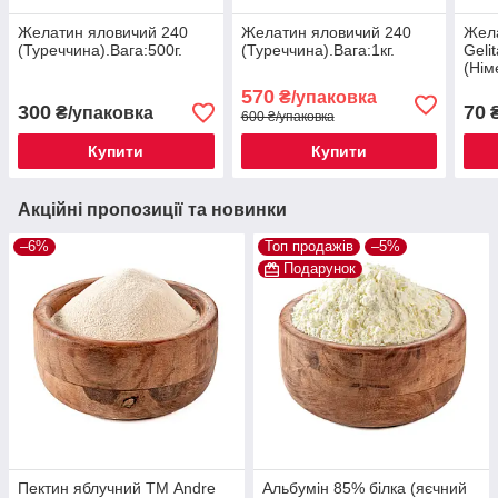
Желатин яловичий 240
Желатин яловичий 240
Жел
(Туреччина).Вага:500г.
(Туреччина).Вага:1кг.
Geli
(Нім
570
₴/упаковка
300
70
₴/упаковка
₴
600 ₴/упаковка
Купити
Купити
Акційні пропозиції та новинки
–6%
Топ продажів
–5%
Подарунок
Пектин яблучний ТМ Andre
Альбумін 85% білка (яєчний